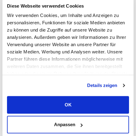
Beitrags-
Beitrag
Beitrags-
Hubis-Fotografie
17. April 2022
Reise Planung
Diese Webseite verwendet Cookies
Autor:
veröffentlicht:
Kategorie:
Beitrags-
0 Kommentare
Wir verwenden Cookies, um Inhalte und Anzeigen zu
Kommentare:
personalisieren, Funktionen für soziale Medien anbieten
Wie planen wir unsere Reise Wie wir unsere Reisen Planen
zu können und die Zugriffe auf unsere Website zu
ist davon abhängig, wohin es gehen soll. Da wir dieses Jahr
analysieren. Außerdem geben wir Informationen zu Ihrer
zur Ostküste der USA fliegen, werde ich berichten, wie wir…
Verwendung unserer Website an unsere Partner für
soziale Medien, Werbung und Analysen weiter. Unsere
Wie
Weiterlesen
Partner führen diese Informationen möglicherweise mit
Planen
Wir
weiteren Daten zusammen, die Sie ihnen bereitgestellt
Unsere
Reise
haben oder die sie im Rahmen Ihrer Nutzung der Dienste
gesammelt haben.
Details zeigen
Search
this
website
OK
Neueste Beiträge
Wie planen wir unsere Reise
Anpassen
Reise in den Osten der USA